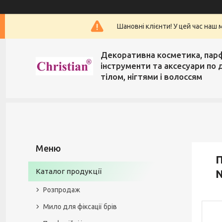
Шановні клієнти! У цей час наш 
Декоративна косметика, пар
інструменти та аксесуари по 
тілом, нігтями і волоссям
П
Каталог продукції
Розпродаж
Мило для фіксації брів