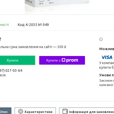
вності
Код:
K-2035 № 049
₴
альна сума замовлення на сайті — 300 ₴
Купити
Купити з
У компан
купити б
97) 027-03-64
асія
Законом не передбачено повернення та обмін даного товару
належної
Опис
Характеристики
Інформація для замовлен