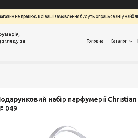
магазин не працює. Всі ваші замовлення будуть опрацьовані у найбли
фумерія,
догляду за
Головна
Каталог
одарунковий набір парфумерії Christian 
№ 049