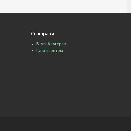
Співпраця
Б'юті-блогерам
Купити оптом