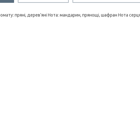
омату: пряні, дерев'яні Нота: мандарин, прянощі, шафран Нота серц