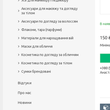
Усе для манікюру і педикюру
Аксесуари для макіяжу та догляду
за тілом
Аксесуари по догляду за волоссям
В ная
Флакони, тара (парфуми)
150 
Матеріали для нарощування вій
Мінім
Маски для обличчя
Косметика по догляду за обличчям
Косметика по догляду за тілом
+380 (
Сумки брендовані
Анаст
Відгуки
Про нас
Новини