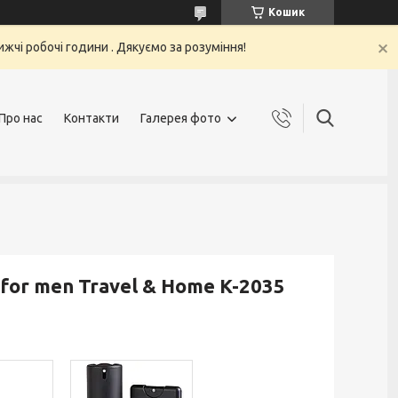
Кошик
жчі робочі години . Дякуємо за розуміння!
Про нас
Контакти
Галерея фото
for men Travel & Home K-2035