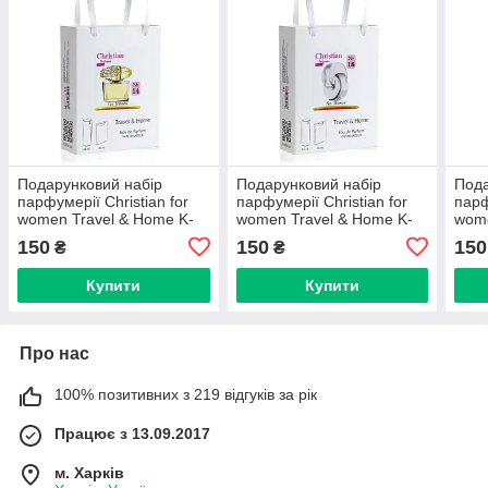
Подарунковий набір
Подарунковий набір
Пода
парфумерії Christian for
парфумерії Christian for
парф
women Travel & Home K-
women Travel & Home K-
wome
2035 № 014
2035 № 018
203
150
150
150
₴
₴
Купити
Купити
Про нас
100% позитивних з 219 відгуків за рік
Працює з 13.09.2017
м. Харків