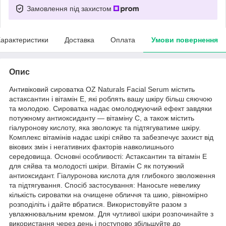
Замовлення під захистом
арактеристики
Доставка
Оплата
Умови повернення
Опис
Антивіковий сироватка OZ Naturals Facial Serum містить
астаксантин і вітамін Е, які роблять вашу шкіру більш сяючою
та молодою. Сироватка надає омолоджуючий ефект завдяки
потужному антиоксиданту — вітаміну С, а також містить
гіалуронову кислоту, яка зволожує та підтягуватиме шкіру.
Комплекс вітамінів надає шкірі сяйво та забезпечує захист від
вікових змін і негативних факторів навколишнього
середовища. Основні особливості: Астаксантин та вітамін Е
для сяйва та молодості шкіри. Вітамін С як потужний
антиоксидант. Гіалуронова кислота для глибокого зволоження
та підтягування. Спосіб застосування: Наносьте невелику
кількість сироватки на очищене обличчя та шию, рівномірно
розподіліть і дайте вбратися. Використовуйте разом з
увлажнювальним кремом. Для чутливої шкіри розпочинайте з
використання через день і поступово збільшуйте до