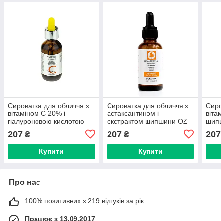
Сироватка для обличчя з
Сироватка для обличчя з
Сиро
вітаміном C 20% і
астаксантином і
віта
гіалуроновою кислотою
екстрактом шипшини OZ
шипш
Vaseina 60 ml CMD-123
Naturals 30 ml CMD-125
кисл
207
207
207
₴
₴
(без пакування)
(без пакування)
CMD
Купити
Купити
Про нас
100% позитивних з 219 відгуків за рік
Працює з 13.09.2017