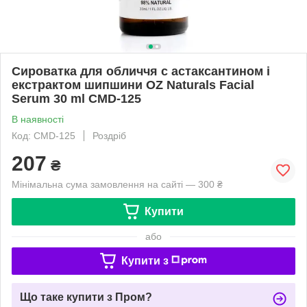
Сироватка для обличчя c астаксантином і
екстрактом шипшини OZ Naturals Facial
Serum 30 ml CMD-125
В наявності
Код: CMD-125
Роздріб
207
₴
Мінімальна сума замовлення на сайті — 300 ₴
Купити
або
Купити з
Що таке купити з Пром?