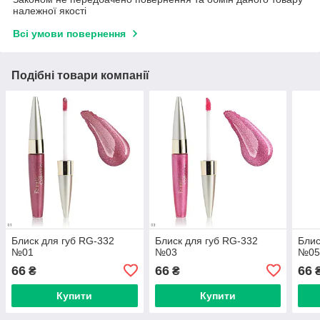
належної якості
Всі умови повернення
Подібні товари компанії
Блиск для губ RG-332
Блиск для губ RG-332
Блис
№01
№03
№0
66
66
66
₴
₴
Купити
Купити