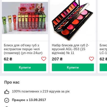
Блиск для об'єму губ з
Набір блисків для губ 2-
Блис
екстрактом перцю чилі
ярусний AGL-353 (15
екст
(плампер) (уп-mix-24шт)
відтінків) № 11
LC-
LC-982
62
207
62
₴
₴
Купити
Купити
Про нас
100% позитивних з 219 відгуків за рік
Працює з 13.09.2017