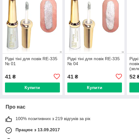
Рідкі тіні для повік RE-335
Рідкі тіні для повік RE-335
Рідкі
№ 01
№ 04
пові
(зел
41
41
52
₴
₴
Купити
Купити
Про нас
100% позитивних з 219 відгуків за рік
Працює з 13.09.2017