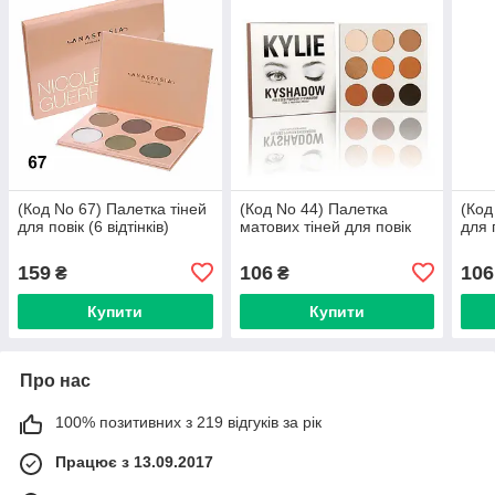
(Код No 67) Палетка тіней
(Код No 44) Палетка
(Код
для повік (6 відтінків)
матових тіней для повік
для 
159
106
106
₴
₴
Купити
Купити
Про нас
100% позитивних з 219 відгуків за рік
Працює з 13.09.2017