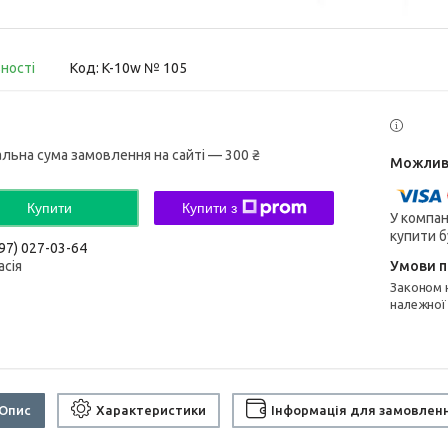
вності
Код:
K-10w № 105
альна сума замовлення на сайті — 300 ₴
Купити
Купити з
У компан
купити б
97) 027-03-64
асія
Законом не передбачено повернення та обмін даного товару
належної
Опис
Характеристики
Інформація для замовлен