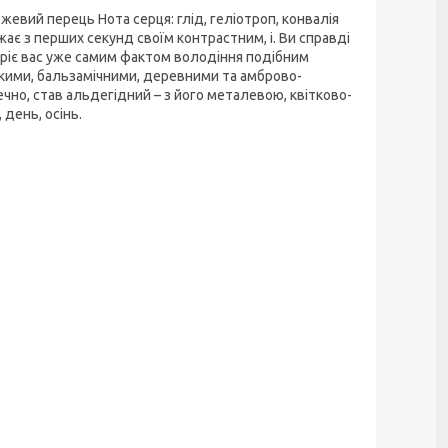
ожевий перець Нота серця: глід, геліотроп, конвалія
ає з перших секунд своїм контрастним, і. Ви справді
 гріє вас уже самим фактом володіння подібним
одкими, бальзамічними, деревними та амброво-
но, став альдегідний – з його металевою, квітково-
 день, осінь.