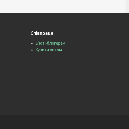
Співпраця
Б'юті-блогерам
Купити оптом