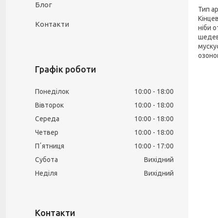
Блог
Тип ар
Кінце
Контакти
ніби 
шедев
муску
озонов
Графік роботи
Понеділок
10:00
18:00
Вівторок
10:00
18:00
Середа
10:00
18:00
Четвер
10:00
18:00
Пʼятниця
10:00
17:00
Субота
Вихідний
Неділя
Вихідний