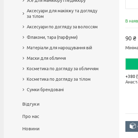
Усе для манікюру і педикюру
Аксесуари для макіяжу та догляду
за тілом
В ная
Аксесуари по догляду за волоссям
90 ₴
Флакони, тара (парфуми)
Матеріали для нарощування вій
Мінім
Маски для обличчя
Косметика по догляду за обличчям
+380 (
Косметика по догляду за тілом
Анаст
Сумки брендовані
Відгуки
Про нас
Новини