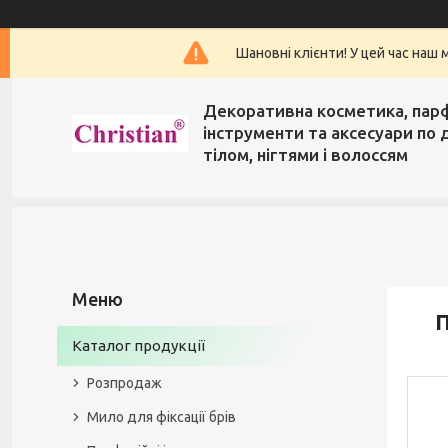
Шановні клієнти! У цей час наш 
Декоративна косметика, пар
інструменти та аксесуари по 
тілом, нігтями і волоссям
П
Каталог продукції
Розпродаж
Мило для фіксації брів