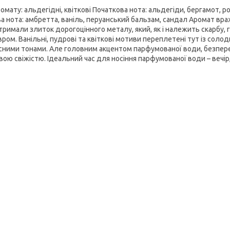
омату: альдегідні, квіткові Початкова нота: альдегіди, бергамот, р
ва нота: амбретта, ваніль, перуанський бальзам, сандал Аромат враж
отримали злиток дорогоцінного металу, який, як і належить скарбу,
ром. Ванільні, пудрові та квіткові мотиви переплетені тут із сол
сними тонами. Але головним акцентом парфумованої води, безпереч
ою свіжістю. Ідеальний час для носіння парфумованої води – вечір,