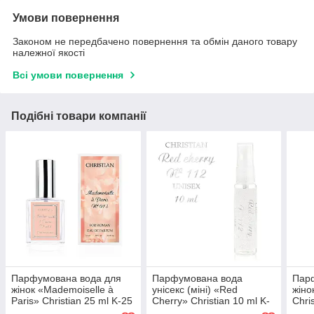
Умови повернення
Законом не передбачено повернення та обмін даного товару
належної якості
Всі умови повернення
Подібні товари компанії
Парфумована вода для
Парфумована вода
Пар
жінок «Mademoiselle à
унісекс (міні) «Red
жіно
Paris» Christian 25 ml K-25
Cherry» Christian 10 ml K-
Chri
№ 013
10 № 112