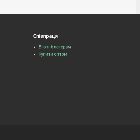
Співпраця
Б'юті-блогерам
Купити оптом