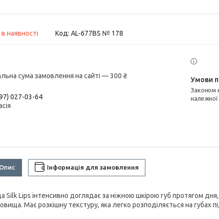
 в наявності
Код:
AL-677BS № 178
альна сума замовлення на сайті — 300 ₴
Законом не передбачено повернення та обмін даного товару
97) 027-03-64
належної
асія
Опис
Інформація для замовлення
а Silk Lips інтенсивно доглядає за ніжною шкірою губ протягом дня
овища. Має розкішну текстуру, яка легко розподіляється на губах пі