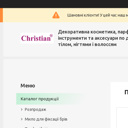
Шановні клієнти! У цей час наш 
Декоративна косметика, пар
інструменти та аксесуари по 
тілом, нігтями і волоссям
П
Каталог продукції
Розпродаж
Мило для фіксації брів