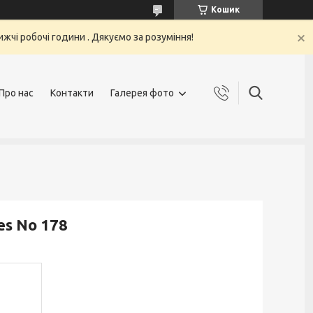
Кошик
жчі робочі години . Дякуємо за розуміння!
Про нас
Контакти
Галерея фото
es No 178