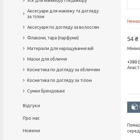
Усе для манікюру і педикюру
Аксесуари для макіяжу та догляду
за тілом
Немає
Аксесуари по догляду за волоссям
54 ₴
Флакони, тара (парфуми)
Матеріали для нарощування вій
Мінім
Маски для обличчя
+380 (
Анаст
Косметика по догляду за обличчям
Косметика по догляду за тілом
Сумки брендовані
Відгуки
Про нас
Помад
Новини
серед