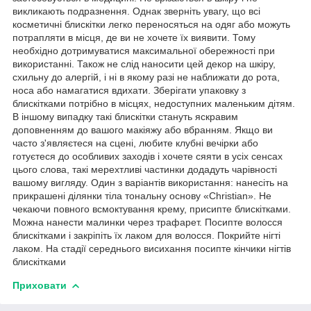
викликають подразнення. Однак зверніть увагу, що всі
косметичні блискітки легко переносяться на одяг або можуть
потрапляти в місця, де ви не хочете їх виявити. Тому
необхідно дотримуватися максимальної обережності при
використанні. Також не слід наносити цей декор на шкіру,
схильну до алергій, і ні в якому разі не наближати до рота,
носа або намагатися вдихати. Зберігати упаковку з
блискітками потрібно в місцях, недоступних маленьким дітям.
В іншому випадку такі блискітки стануть яскравим
доповненням до вашого макіяжу або вбранням. Якщо ви
часто з'являєтеся на сцені, любите клубні вечірки або
готуєтеся до особливих заходів і хочете сяяти в усіх сенсах
цього слова, такі мерехтливі частинки додадуть чарівності
вашому вигляду. Один з варіантів використання: нанесіть на
прикрашені ділянки тіла тональну основу «Christian». Не
чекаючи повного всмоктування крему, присипте блискітками.
Можна нанести малинки через трафарет. Посипте волосся
блискітками і закріпіть їх лаком для волосся. Покрийте нігті
лаком. На стадії середнього висихання посипте кінчики нігтів
блискітками
Приховати