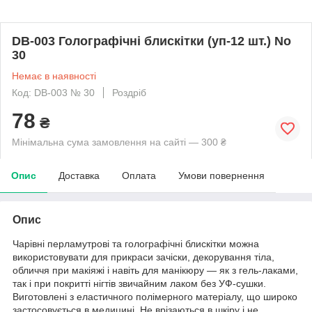
DB-003 Голографічні блискітки (уп-12 шт.) No
30
Немає в наявності
Код: DB-003 № 30
Роздріб
78
₴
Мінімальна сума замовлення на сайті — 300 ₴
Опис
Доставка
Оплата
Умови повернення
Опис
Чарівні перламутрові та голографічні блискітки можна
використовувати для прикраси зачіски, декорування тіла,
обличчя при макіяжі і навіть для манікюру — як з гель-лаками,
так і при покритті нігтів звичайним лаком без УФ-сушки.
Виготовлені з еластичного полімерного матеріалу, що широко
застосовується в медицині. Не врізаються в шкіру і не