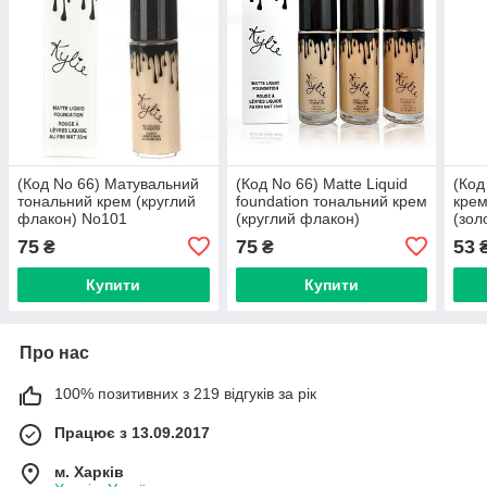
(Код No 66) Матувальний
(Код No 66) Matte Liquid
(Код
тональний крем (круглий
foundation тональний крем
крем
флакон) No101
(круглий флакон)
(зол
(уп.12шт)
шт.
75
75
53
₴
₴
Купити
Купити
Про нас
100% позитивних з 219 відгуків за рік
Працює з 13.09.2017
м. Харків