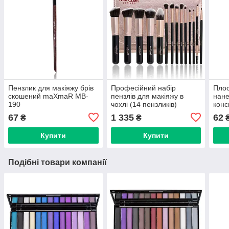
Пензлик для макіяжу брів
Професійний набір
Плос
скошений maXmaR MB-
пензлів для макіяжу в
нане
190
чохлі (14 пензликів)
кон
maXmaR MB-227
188
67
1 335
62
₴
₴
Купити
Купити
Подібні товари компанії