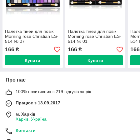
Палетка тіней для повік
Палетка тіней для повік
Пале
Morning rose Christian ES-
Morning rose Christian ES-
Morn
514 № 07
514 № 01
514
166
166
166
₴
₴
Купити
Купити
Про нас
100% позитивних з 219 відгуків за рік
Працює з 13.09.2017
м. Харків
Харків, Україна
Контакти