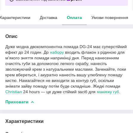
Характеристики
Доставка
Оплата
Умови повернення
Опис
Дуже модна двокомпонентна помада DG-24 має суперстійкий
ефект до 24 годин. До
набору
входить флакон з рідиною для
м'якого зняття помади наприкінці дня. Перед нанесенням
очистіть губи за допомогою легкого скрабу, нанесіть
зволожуючий крем з натуральними маслами. Зачекайте, поки
крем вбереться, і акуратно нанесіть вашу улюблену помаду
кистю. Намагайтеся не виходити за контур губ, оскільки
знімати зайву помаду потім буде складніше. Жидкі помади
Christian
24 hours — це дуже стійкий засіб для
макіяжу губ
.
Приховати
Характеристики