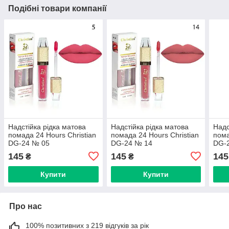
Подібні товари компанії
Надстійка рідка матова
Надстійка рідка матова
Надс
помада 24 Hours Christian
помада 24 Hours Christian
пома
DG-24 № 05
DG-24 № 14
DG-
145
145
145
₴
₴
Купити
Купити
Про нас
100% позитивних з 219 відгуків за рік