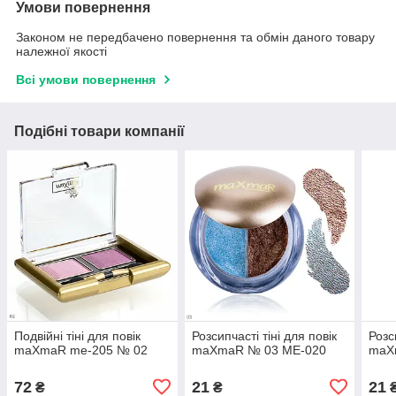
Умови повернення
Законом не передбачено повернення та обмін даного товару
належної якості
Всі умови повернення
Подібні товари компанії
Подвійні тіні для повік
Розсипчасті тіні для повік
Розс
maXmaR me-205 № 02
maXmaR № 03 ME-020
maX
72
21
21
₴
₴