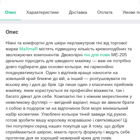
Опис
Характеристики
Доставка
Оплата
Умови п
Опис
Ніжні та комфортні для шкіри перламутрові тіні від торгової
марки
MaXmaR
містять підвищену кількість кремоподібних та
зволожуючих компонентів. Двоколірні
тіні для повік
ME-205
ідеально підходять для швидкого макіяжу — вам не потрібно
довго підбирати два основні кольори, які гармонійно
поєднуватимуться. Один з відтінків краще наносити на
зовнішній край ближче до вій, а інший — розтушовувати по
всьому віку і далі до брів. Це лише один з класичних прийомів
макіяжу, яким користуються як професійні візажисти, так і
багато дівчат для себе. Компактні тіні з ніжним мерехтінням у
невеликому футлярі — вигідний варіант, якщо ви звикли брати
з собою в подорож чи на відпочинок біля моря мінімальний
набір косметики. Улюблені кольори тіней завжди під рукою,
готові зробити вашу королеву яскравішою і святковішою! Ці
тіні популярні серед наших покупців ще й тому, що добре
сприймаються шкірою, мають просту формулу і ведуть себе
протягом дня як хороший нежирний крем для повік.