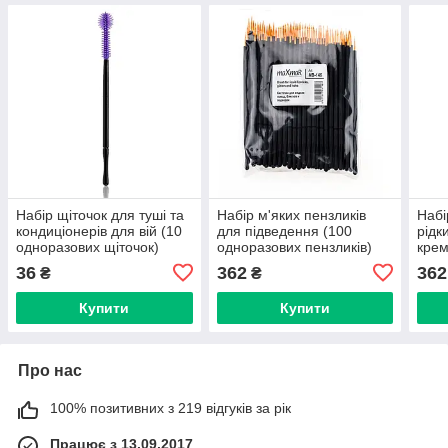
Набір щіточок для туші та
Набір м'яких пензликів
Набі
кондиціонерів для вій (10
для підведення (100
рідк
одноразових щіточок)
одноразових пензликів)
крем
maXmaR MB-148
maXmaR MB-146-100
одно
36
362
362
₴
₴
MB-
Купити
Купити
Про нас
100% позитивних з 219 відгуків за рік
Працює з 13.09.2017