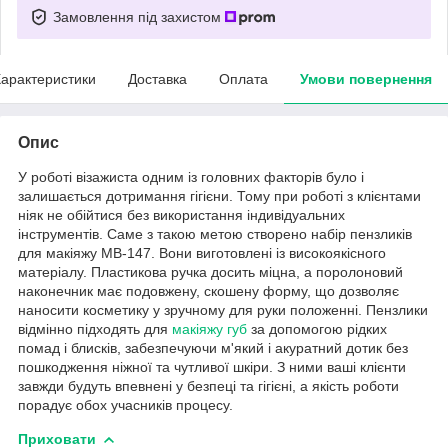
Замовлення під захистом
арактеристики
Доставка
Оплата
Умови повернення
Опис
У роботі візажиста одним із головних факторів було і
залишається дотримання гігієни. Тому при роботі з клієнтами
ніяк не обійтися без використання індивідуальних
інструментів. Саме з такою метою створено набір пензликів
для макіяжу MB-147. Вони виготовлені із високоякісного
матеріалу. Пластикова ручка досить міцна, а поролоновий
наконечник має подовжену, скошену форму, що дозволяє
наносити косметику у зручному для руки положенні. Пензлики
відмінно підходять для
макіяжу губ
за допомогою рідких
помад і блисків, забезпечуючи м'який і акуратний дотик без
пошкодження ніжної та чутливої шкіри. З ними ваші клієнти
завжди будуть впевнені у безпеці та гігієні, а якість роботи
порадує обох учасників процесу.
Приховати