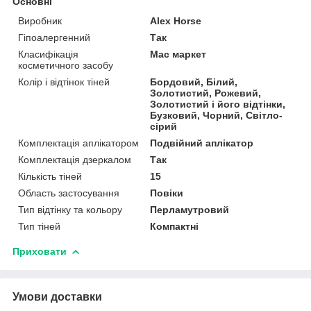
Основні
Виробник
Alex Horse
Гіпоалергенний
Так
Класифікація
Мас маркет
косметичного засобу
Колір і відтінок тіней
Бордовий, Білий,
Золотистий, Рожевий,
Золотистий і його відтінки,
Бузковий, Чорний, Світло-
сірий
Комплектація аплікатором
Подвійний аплікатор
Комплектація дзеркалом
Так
Кількість тіней
15
Область застосування
Повіки
Тип відтінку та кольору
Перламутровий
Тип тіней
Компактні
Приховати
Умови доставки