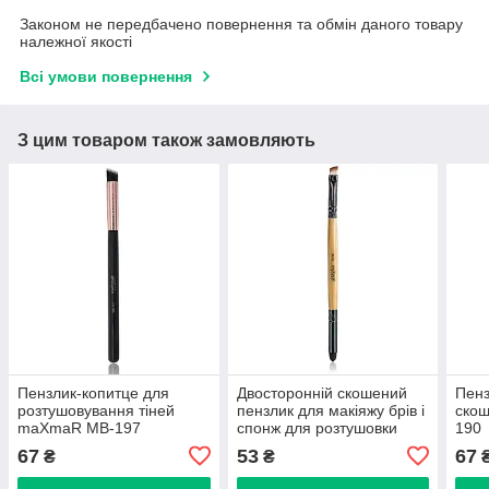
Законом не передбачено повернення та обмін даного товару
належної якості
Всі умови повернення
З цим товаром також замовляють
Пензлик-копитце для
Двосторонній скошений
Пенз
розтушовування тіней
пензлик для макіяжу брів і
ско
maXmaR MB-197
спонж для розтушовки
190
олівця maXmaR MB-144
67
53
67
₴
₴