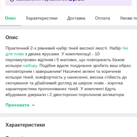
Опис
Характеристики
Доставка
Оплата
Умови п
Опис
Практичний 2-х рівневий набір тіней високої якості. Набір
тіні
для повік
з двома ярусами. У комплектації - 10
перламутрових відтінків і 5 матових, що повторюють базові
кольори
набору
. Подібне вдале поєднання зробить ваш образ
неповторним і завершеним! Насичені зелені та коричневі
кольори тіней, комфортність у нанесенні, висока стійкість до
скочування та дбайливий догляд за шкірою повік - коротка
характеристика пропонованих тіней. У комплекті йдуть
вбудоване дзеркало і 2 двосторонні поролонові аплікатори.
Приховати
Характеристики