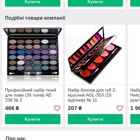
Купити
Купити
Подібні товари компанії
Професійний набір тіней
Набір блисків для губ 2-
Набі
для повік (36 тонів) AE-
ярусний AGL-353 (15
Heli
336 № 2
відтінків) № 11
рум'
466
207
1 9
₴
₴
Купити
Купити
Про нас