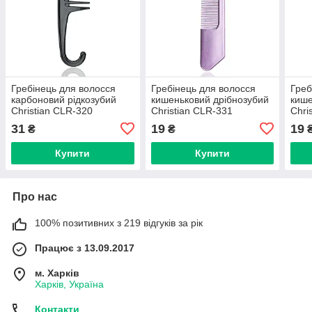
Гребінець для волосся
Гребінець для волосся
Греб
карбоновий рідкозубий
кишеньковий дрібнозубий
кише
Christian CLR-320
Christian CLR-331
Chri
31
19
19
₴
₴
Купити
Купити
Про нас
100% позитивних з 219 відгуків за рік
Працює з 13.09.2017
м. Харків
Харків, Україна
Контакти