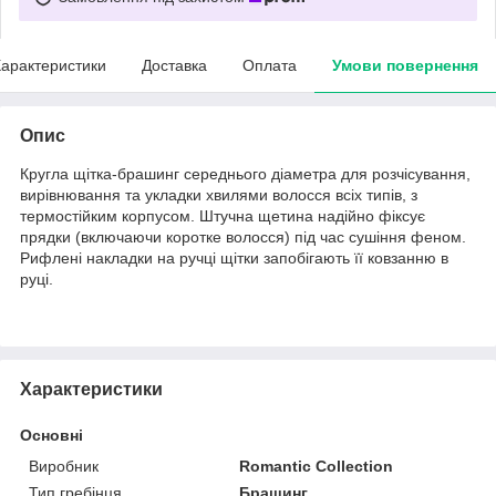
арактеристики
Доставка
Оплата
Умови повернення
Опис
Кругла щітка-брашинг середнього діаметра для розчісування,
вирівнювання та укладки хвилями волосся всіх типів, з
термостійким корпусом. Штучна щетина надійно фіксує
прядки (включаючи коротке волосся) під час сушіння феном.
Рифлені накладки на ручці щітки запобігають її ковзанню в
руці.
Характеристики
Основні
Виробник
Romantic Collection
Тип гребінця
Брашинг