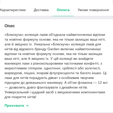
Характеристики
Доставка
Оплата
Умови повернення
Опис
«Блискуча» колекція лаків об’єднала найвитонченіші відтінки
та новітню формулу основи, яка не тільки захищає ваші нігті,
але й зміцнює їх. Унікальна «Блискуча» колекція лаків для
нігтів від відомого бренду Garden включає найвитонченіші
відтінки та новітню формулу основи, яка не тільки захищає
ваші нігті, але й зміцнює їх. У цій колекції ви знайдете
манікюрні лаки з різнокольоровими часточками конфетті, з
мерехтливим глітером, однотонні, сріблясті або золотисті,
мармурові, піщані, яскраві флуоресцентні та багато інших. Ці
лаки для нігтів порадують дівчат з особливим творчим
підходом до домашнього манікюру. А об’єм флакона — 12 мл
— дозволить довго фантазувати з дизайном нігтів.
Універсальний і щадний засіб з зміцнюючими компонентами
для покриття нігтів!
Приховати