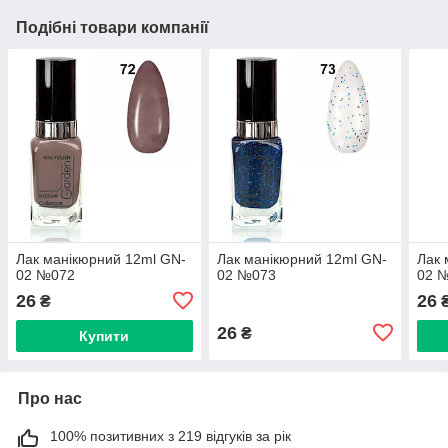
Подібні товари компанії
Лак манікюрний 12ml GN-
Лак манікюрний 12ml GN-
Лак 
02 №072
02 №073
02 
26
26
₴
26
₴
Купити
Про нас
100% позитивних з 219 відгуків за рік