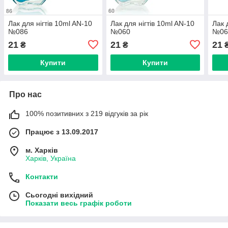
Лак для нігтів 10ml AN-10
Лак для нігтів 10ml AN-10
Лак 
№086
№060
№06
21
21
21
₴
₴
Купити
Купити
Про нас
100% позитивних з 219 відгуків за рік
Працює з 13.09.2017
м. Харків
Харків, Україна
Контакти
Сьогодні вихідний
Показати весь графік роботи