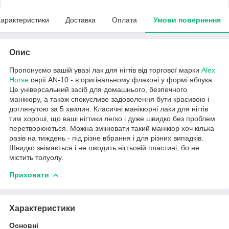
арактеристики
Доставка
Оплата
Умови повернення
Опис
Пропонуємо вашій увазі лак для нігтів від торгової марки
Alex
Horse
серії AN-10 - в оригінальному флаконі у формі яблука.
Це універсальний засіб для домашнього, безпечного
манікюру, а також спокусливе задоволення бути красивою і
доглянутою за 5 хвилин. Класичні манікюрні лаки для нігтів
тим хороші, що ваші нігтики легко і дуже швидко без проблем
перетворюються. Можна змінювати такий манікюр хоч кілька
разів на тиждень - під різне вбрання і для різних випадків.
Швидко знімається і не шкодить нігтьовій пластині, бо не
містить толуолу.
Приховати
Характеристики
Основні