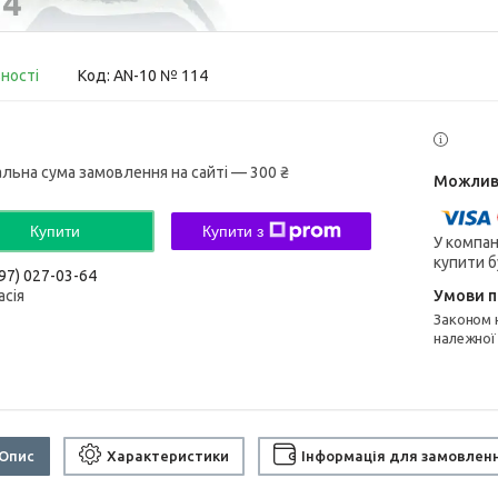
вності
Код:
AN-10 № 114
альна сума замовлення на сайті — 300 ₴
Купити
Купити з
У компан
купити б
97) 027-03-64
асія
Законом не передбачено повернення та обмін даного товару
належної
Опис
Характеристики
Інформація для замовлен