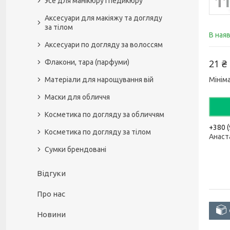
Усе для манікюру і педикюру
Аксесуари для макіяжу та догляду
за тілом
В ная
Аксесуари по догляду за волоссям
21 ₴
Флакони, тара (парфуми)
Матеріали для нарощування вій
Мінім
Маски для обличчя
Косметика по догляду за обличчям
+380 (
Косметика по догляду за тілом
Анаст
Сумки брендовані
Відгуки
Про нас
Новини