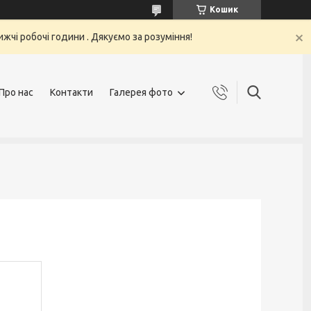
Кошик
жчі робочі години . Дякуємо за розуміння!
Про нас
Контакти
Галерея фото