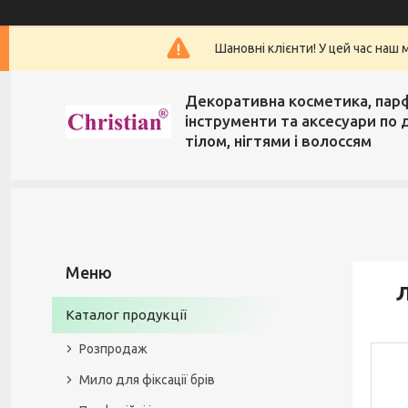
Шановні клієнти! У цей час наш 
Декоративна косметика, пар
інструменти та аксесуари по 
тілом, нігтями і волоссям
Л
Каталог продукції
Розпродаж
Мило для фіксації брів