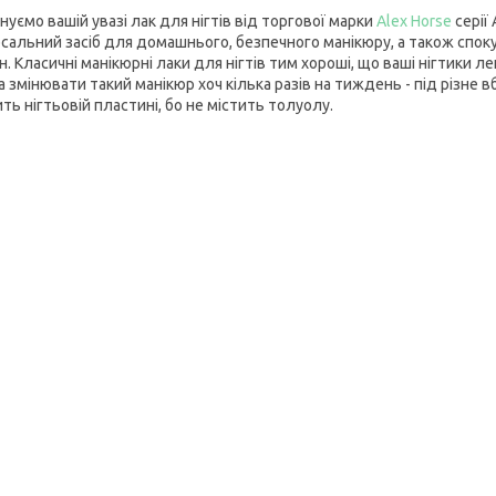
уємо вашій увазі лак для нігтів від торгової марки
Alex Horse
серії
рсальний засіб для домашнього, безпечного манікюру, а також спок
н. Класичні манікюрні лаки для нігтів тим хороші, що ваші нігтики
змінювати такий манікюр хоч кілька разів на тиждень - під різне вб
ть нігтьовій пластині, бо не містить толуолу.