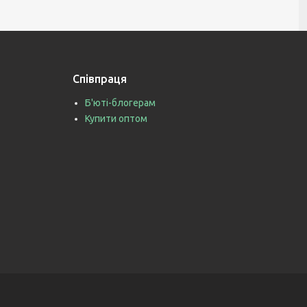
Співпраця
Б'юті-блогерам
Купити оптом