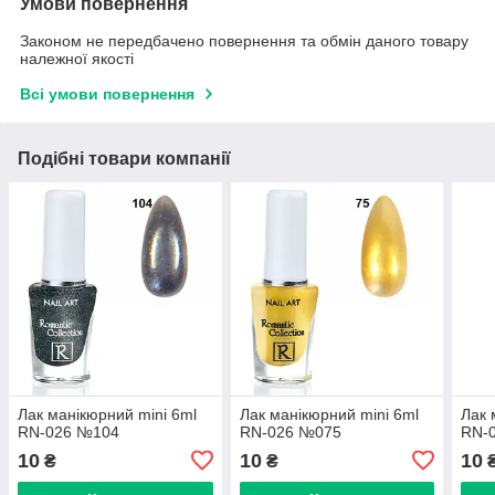
Умови повернення
Законом не передбачено повернення та обмін даного товару
належної якості
Всі умови повернення
Подібні товари компанії
Лак манікюрний mini 6ml
Лак манікюрний mini 6ml
Лак 
RN-026 №104
RN-026 №075
RN-
10
10
10
₴
₴